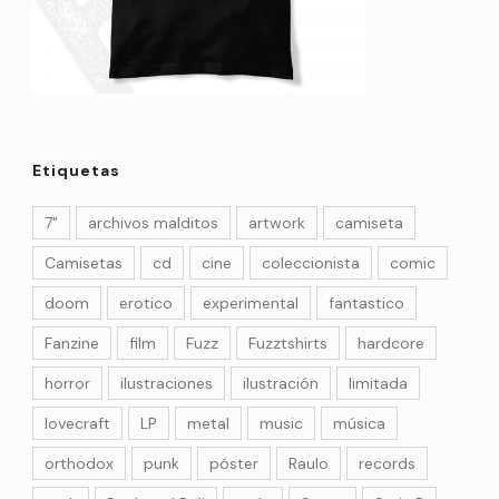
Etiquetas
7"
archivos malditos
artwork
camiseta
Camisetas
cd
cine
coleccionista
comic
doom
erotico
experimental
fantastico
Fanzine
film
Fuzz
Fuzztshirts
hardcore
horror
ilustraciones
ilustración
limitada
lovecraft
LP
metal
music
música
orthodox
punk
póster
Raulo
records