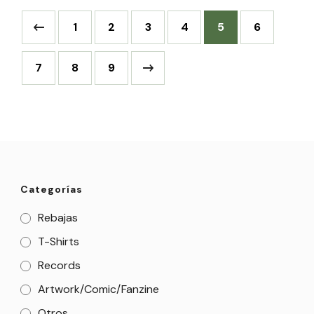
1
2
3
4
5
6
7
8
9
Categorías
Rebajas
T-Shirts
Records
Artwork/Comic/Fanzine
Otros