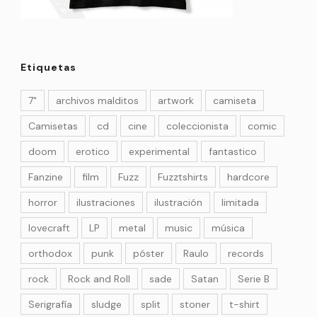
Etiquetas
7"
archivos malditos
artwork
camiseta
Camisetas
cd
cine
coleccionista
comic
doom
erotico
experimental
fantastico
Fanzine
film
Fuzz
Fuzztshirts
hardcore
horror
ilustraciones
ilustración
limitada
lovecraft
LP
metal
music
música
orthodox
punk
póster
Raulo
records
rock
Rock and Roll
sade
Satan
Serie B
Serigrafía
sludge
split
stoner
t-shirt