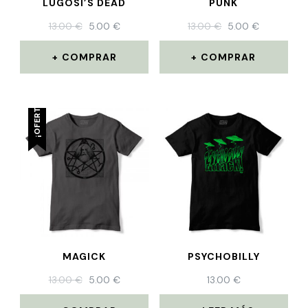
LUGOSI’S DEAD
PUNK
13.00
€
5.00
€
13.00
€
5.00
€
COMPRAR
COMPRAR
¡OFERTA!
MAGICK
PSYCHOBILLY
13.00
€
5.00
€
13.00
€