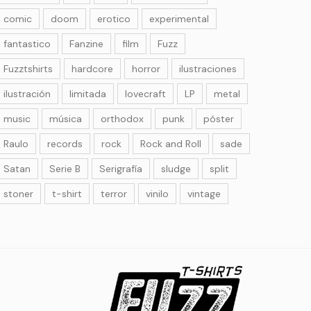
comic
doom
erotico
experimental
fantastico
Fanzine
film
Fuzz
Fuzztshirts
hardcore
horror
ilustraciones
ilustración
limitada
lovecraft
LP
metal
music
música
orthodox
punk
póster
Raulo
records
rock
Rock and Roll
sade
Satan
Serie B
Serigrafía
sludge
split
stoner
t-shirt
terror
vinilo
vintage