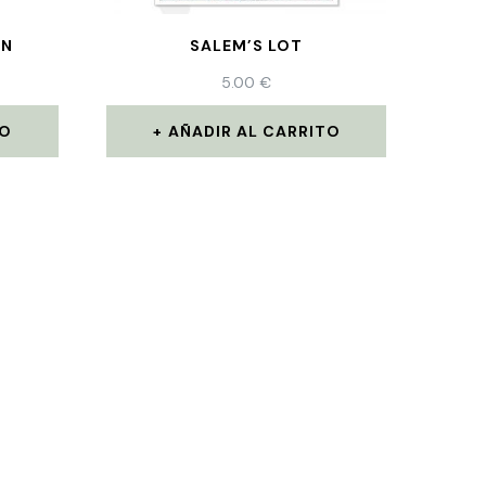
ON
SALEM’S LOT
5.00
€
TO
AÑADIR AL CARRITO