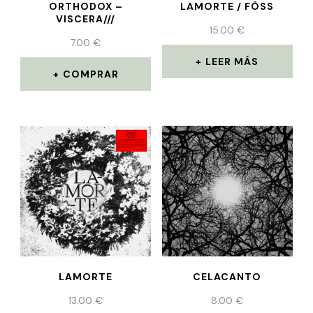
ORTHODOX –
LAMORTE / FÖSS
VISCERA///
15.00
€
7.00
€
LEER MÁS
COMPRAR
LAMORTE
CELACANTO
13.00
€
8.00
€