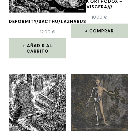
PACK ORTHODOX –
VISCERA///
10.00
€
DEFORMITY/SACTHU/LAZHARUS
COMPRAR
12.00
€
AÑADIR AL
CARRITO