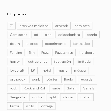
Etiquetas
7"
archivos malditos
artwork
camiseta
Camisetas
cd
cine
coleccionista
comic
doom
erotico
experimental
fantastico
Fanzine
film
Fuzz
Fuzztshirts
hardcore
horror
ilustraciones
ilustración
limitada
lovecraft
LP
metal
music
música
orthodox
punk
póster
Raulo
records
rock
Rock and Roll
sade
Satan
Serie B
Serigrafía
sludge
split
stoner
t-shirt
terror
vinilo
vintage