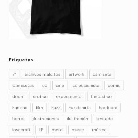
Etiquetas
7"
archivos malditos
artwork
camiseta
Camisetas
cd
cine
coleccionista
comic
doom
erotico
experimental
fantastico
Fanzine
film
Fuzz
Fuzztshirts
hardcore
horror
ilustraciones
ilustración
limitada
lovecraft
LP
metal
music
música