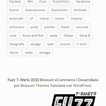
Fanzine
film
Fuzz
Fuzztshirts
hardcore
horror
ilustraciones
ilustración
limitada
lovecraft
LP
metal
music
música
orthodox
punk
póster
Raulo
records
rock
Rock and Roll
sade
Satan
Serie B
Serigrafía
sludge
split
stoner
t-shirt
terror
vinilo
vintage
Fuzz T-Shirts 2022
Blossom eCommerce | Desarrollado
por
Blossom Themes
. Funciona con
WordPress
.