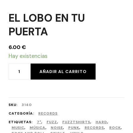
EL LOBO EN TU
PUERTA
6.00
€
Hay existencias
EL
AÑADIR AL CARRITO
LOBO
EN
TU
SKU:
3140
PUERTA
CATEGORÍA:
RECORDS
cantidad
ETIQUETAS:
7"
,
FUZZ
,
FUZZTSHIRTS
,
HARD
,
MUSIC
,
MÚSICA
,
NOISE
,
PUNK
,
RECORDS
,
ROCK
,