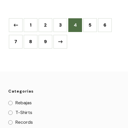
1
2
3
4
5
6
7
8
9
Categorías
Rebajas
T-Shirts
Records