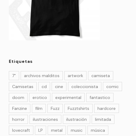
Etiquetas
7"
archivos malditos
artwork
camiseta
Camisetas
cd
cine
coleccionista
comic
doom
erotico
experimental
fantastico
Fanzine
film
Fuzz
Fuzztshirts
hardcore
horror
ilustraciones
ilustración
limitada
lovecraft
LP
metal
music
música