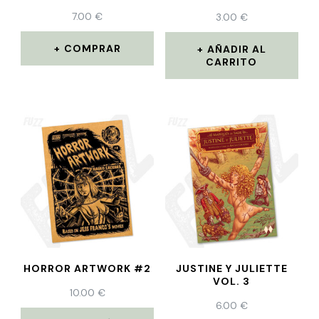
7.00
€
3.00
€
COMPRAR
AÑADIR AL
CARRITO
HORROR ARTWORK #2
JUSTINE Y JULIETTE
VOL. 3
10.00
€
6.00
€