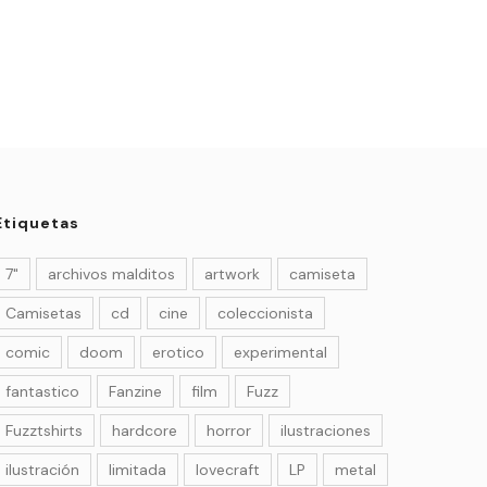
Etiquetas
7"
archivos malditos
artwork
camiseta
Camisetas
cd
cine
coleccionista
comic
doom
erotico
experimental
fantastico
Fanzine
film
Fuzz
Fuzztshirts
hardcore
horror
ilustraciones
ilustración
limitada
lovecraft
LP
metal