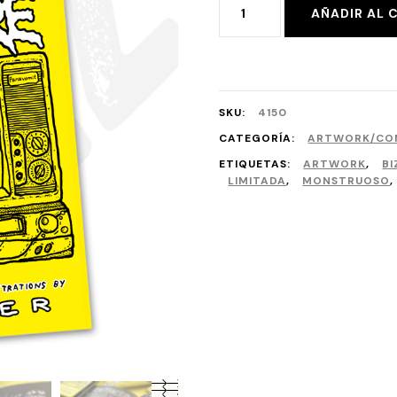
FOREVER
AÑADIR AL 
IMMATURE
cantidad
SKU:
4150
CATEGORÍA:
ARTWORK/COM
ETIQUETAS:
ARTWORK
,
BI
LIMITADA
,
MONSTRUOSO