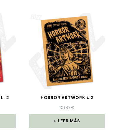
L. 2
HORROR ARTWORK #2
10.00
€
LEER MÁS