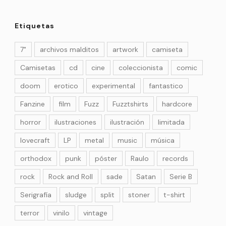
Etiquetas
7"
archivos malditos
artwork
camiseta
Camisetas
cd
cine
coleccionista
comic
doom
erotico
experimental
fantastico
Fanzine
film
Fuzz
Fuzztshirts
hardcore
horror
ilustraciones
ilustración
limitada
lovecraft
LP
metal
music
música
orthodox
punk
póster
Raulo
records
rock
Rock and Roll
sade
Satan
Serie B
Serigrafía
sludge
split
stoner
t-shirt
terror
vinilo
vintage