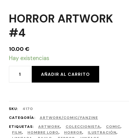
HORROR ARTWORK
#4
10.00
€
Hay existencias
HORROR
AÑADIR AL CARRITO
ARTWORK
#4
cantidad
SKU:
4170
CATEGORÍA:
ARTWORK/COMIC/FANZINE
ETIQUETAS:
ARTWORK
,
COLECCIONISTA
,
COMIC
,
FILM
,
HOMBRE LOBO
,
HORROR
,
ILUSTRACIÓN
,