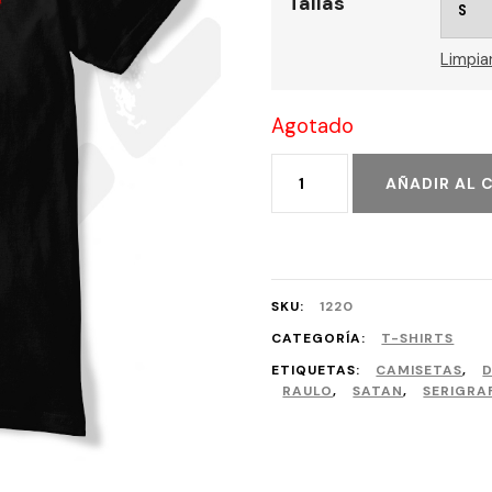
Tallas
Limpia
Agotado
Serpentem
AÑADIR AL 
Inmundus
cantidad
SKU:
1220
CATEGORÍA:
T-SHIRTS
ETIQUETAS:
CAMISETAS
,
RAULO
,
SATAN
,
SERIGRA