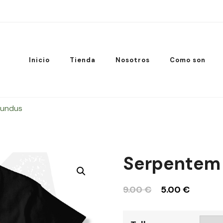
Inicio
Tienda
Nosotros
Como son
mundus
Serpentem
9.00
€
5.00
€