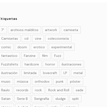
Etiquetas
7"
archivos malditos
artwork
camiseta
Camisetas
cd
cine
coleccionista
comic
doom
erotico
experimental
fantastico
Fanzine
film
Fuzz
Fuzztshirts
hardcore
horror
ilustraciones
ilustración
limitada
lovecraft
LP
metal
music
música
orthodox
punk
póster
Raulo
records
rock
Rock and Roll
sade
Satan
Serie B
Serigrafía
sludge
split