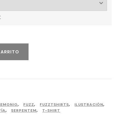
r
CARRITO
DEMONIO
,
FUZZ
,
FUZZTSHIRTS
,
ILUSTRACIÓN
,
FÍA
,
SERPENTEM
,
T-SHIRT