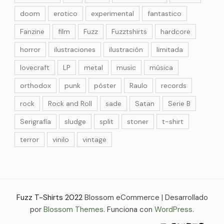
doom
erotico
experimental
fantastico
Fanzine
film
Fuzz
Fuzztshirts
hardcore
horror
ilustraciones
ilustración
limitada
lovecraft
LP
metal
music
música
orthodox
punk
póster
Raulo
records
rock
Rock and Roll
sade
Satan
Serie B
Serigrafía
sludge
split
stoner
t-shirt
terror
vinilo
vintage
Fuzz T-Shirts 2022
Blossom eCommerce | Desarrollado
por
Blossom Themes
. Funciona con
WordPress
.