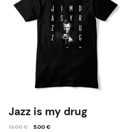
Jazz is my drug
13.00
€
5.00
€