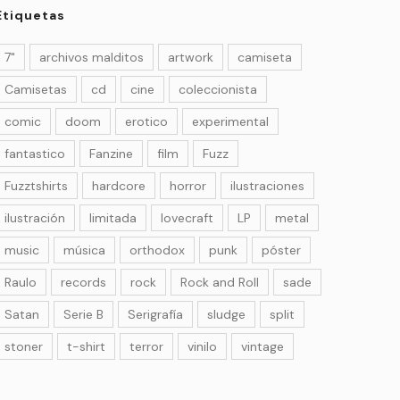
Etiquetas
7"
archivos malditos
artwork
camiseta
Camisetas
cd
cine
coleccionista
comic
doom
erotico
experimental
fantastico
Fanzine
film
Fuzz
Fuzztshirts
hardcore
horror
ilustraciones
ilustración
limitada
lovecraft
LP
metal
music
música
orthodox
punk
póster
Raulo
records
rock
Rock and Roll
sade
Satan
Serie B
Serigrafía
sludge
split
stoner
t-shirt
terror
vinilo
vintage