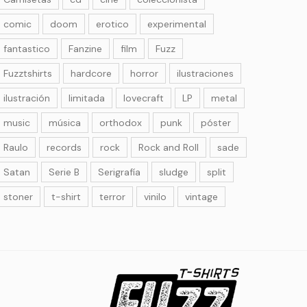
comic
doom
erotico
experimental
fantastico
Fanzine
film
Fuzz
Fuzztshirts
hardcore
horror
ilustraciones
ilustración
limitada
lovecraft
LP
metal
music
música
orthodox
punk
póster
Raulo
records
rock
Rock and Roll
sade
Satan
Serie B
Serigrafía
sludge
split
stoner
t-shirt
terror
vinilo
vintage