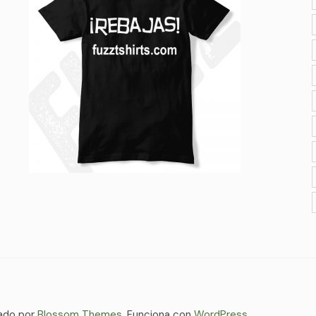
ado por
Blossom Themes
. Funciona con
WordPress
.