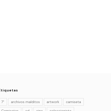
Etiquetas
7"
archivos malditos
artwork
camiseta
Camisetas
cd
cine
coleccionista