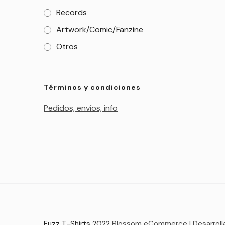
Records
Artwork/Comic/Fanzine
Otros
Términos y condiciones
Pedidos, envíos, info
Fuzz T-Shirts 2022
Blossom eCommerce | Desarroll