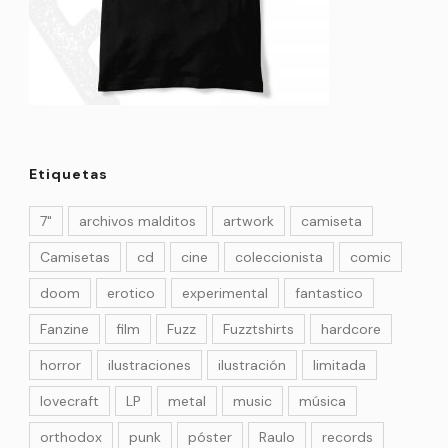
Etiquetas
7"
archivos malditos
artwork
camiseta
Camisetas
cd
cine
coleccionista
comic
doom
erotico
experimental
fantastico
Fanzine
film
Fuzz
Fuzztshirts
hardcore
horror
ilustraciones
ilustración
limitada
lovecraft
LP
metal
music
música
orthodox
punk
póster
Raulo
records