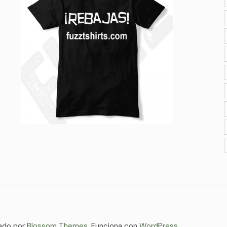
ado por
Blossom Themes
. Funciona con
WordPress
.