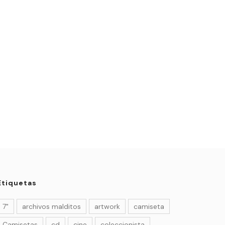
Etiquetas
7"
archivos malditos
artwork
camiseta
Camisetas
cd
cine
coleccionista