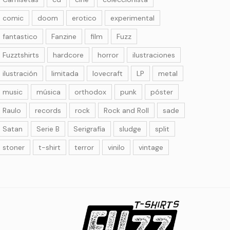
comic
doom
erotico
experimental
fantastico
Fanzine
film
Fuzz
Fuzztshirts
hardcore
horror
ilustraciones
ilustración
limitada
lovecraft
LP
metal
music
música
orthodox
punk
póster
Raulo
records
rock
Rock and Roll
sade
Satan
Serie B
Serigrafía
sludge
split
stoner
t-shirt
terror
vinilo
vintage