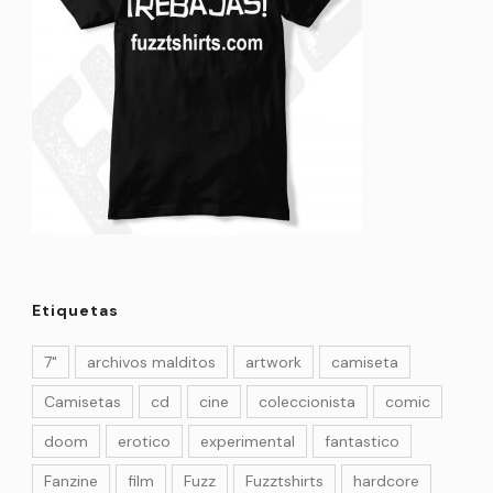
Etiquetas
7"
archivos malditos
artwork
camiseta
Camisetas
cd
cine
coleccionista
comic
doom
erotico
experimental
fantastico
Fanzine
film
Fuzz
Fuzztshirts
hardcore