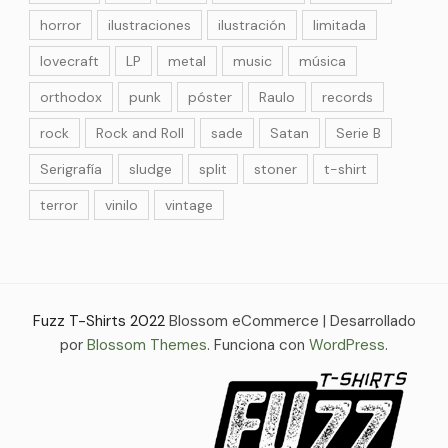
horror
ilustraciones
ilustración
limitada
lovecraft
LP
metal
music
música
orthodox
punk
póster
Raulo
records
rock
Rock and Roll
sade
Satan
Serie B
Serigrafía
sludge
split
stoner
t-shirt
terror
vinilo
vintage
Fuzz T-Shirts 2022
Blossom eCommerce | Desarrollado
por
Blossom Themes
. Funciona con
WordPress
.