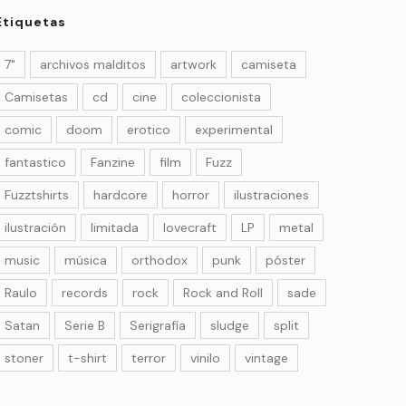
Etiquetas
7"
archivos malditos
artwork
camiseta
Camisetas
cd
cine
coleccionista
comic
doom
erotico
experimental
fantastico
Fanzine
film
Fuzz
Fuzztshirts
hardcore
horror
ilustraciones
ilustración
limitada
lovecraft
LP
metal
music
música
orthodox
punk
póster
Raulo
records
rock
Rock and Roll
sade
Satan
Serie B
Serigrafía
sludge
split
stoner
t-shirt
terror
vinilo
vintage