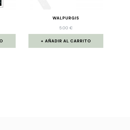
WALPURGIS
5.00
€
TO
AÑADIR AL CARRITO