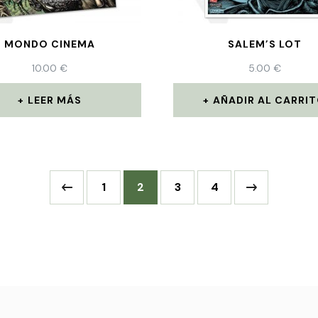
MONDO CINEMA
SALEM’S LOT
10.00
€
5.00
€
LEER MÁS
AÑADIR AL CARRI
1
2
3
4