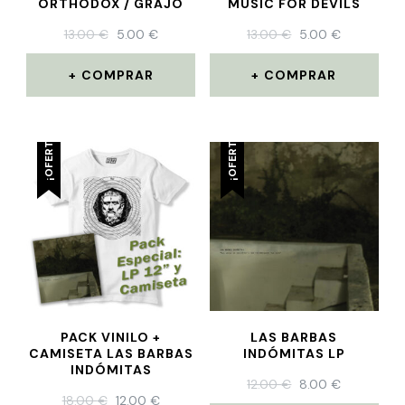
ORTHODOX / GRAJO
MUSIC FOR DEVILS
13.00
€
5.00
€
13.00
€
5.00
€
COMPRAR
COMPRAR
¡OFERTA!
¡OFERTA!
PACK VINILO +
LAS BARBAS
CAMISETA LAS BARBAS
INDÓMITAS LP
INDÓMITAS
12.00
€
8.00
€
18.00
€
12.00
€