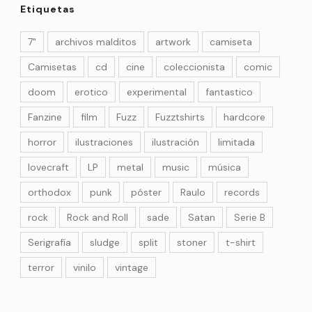
Etiquetas
7"
archivos malditos
artwork
camiseta
Camisetas
cd
cine
coleccionista
comic
doom
erotico
experimental
fantastico
Fanzine
film
Fuzz
Fuzztshirts
hardcore
horror
ilustraciones
ilustración
limitada
lovecraft
LP
metal
music
música
orthodox
punk
póster
Raulo
records
rock
Rock and Roll
sade
Satan
Serie B
Serigrafía
sludge
split
stoner
t-shirt
terror
vinilo
vintage