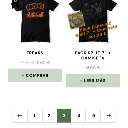
FREAKS
PACK SPLIT 7″ +
CAMISETA
13.00
€
5.00
€
13.00
€
COMPRAR
LEER MÁS
1
2
3
4
5