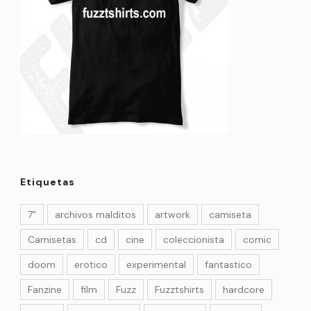
Etiquetas
7"
archivos malditos
artwork
camiseta
Camisetas
cd
cine
coleccionista
comic
doom
erotico
experimental
fantastico
Fanzine
film
Fuzz
Fuzztshirts
hardcore