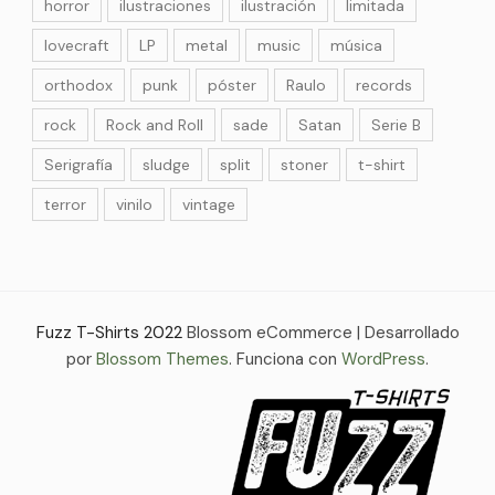
horror
ilustraciones
ilustración
limitada
lovecraft
LP
metal
music
música
orthodox
punk
póster
Raulo
records
rock
Rock and Roll
sade
Satan
Serie B
Serigrafía
sludge
split
stoner
t-shirt
terror
vinilo
vintage
Fuzz T-Shirts 2022
Blossom eCommerce | Desarrollado
por
Blossom Themes
. Funciona con
WordPress
.