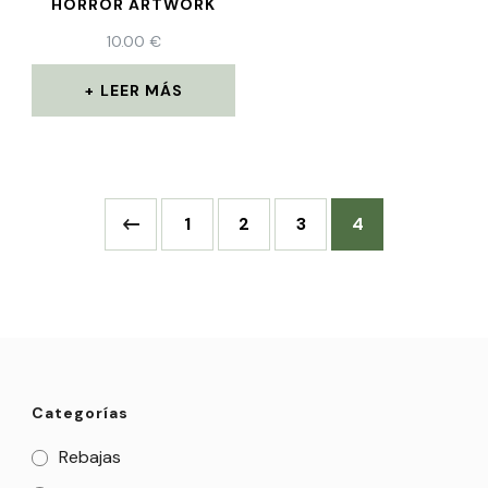
HORROR ARTWORK
10.00
€
LEER MÁS
1
2
3
4
Categorías
Rebajas