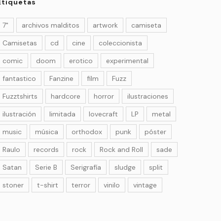
Etiquetas
7"
archivos malditos
artwork
camiseta
Camisetas
cd
cine
coleccionista
comic
doom
erotico
experimental
fantastico
Fanzine
film
Fuzz
Fuzztshirts
hardcore
horror
ilustraciones
ilustración
limitada
lovecraft
LP
metal
music
música
orthodox
punk
póster
Raulo
records
rock
Rock and Roll
sade
Satan
Serie B
Serigrafía
sludge
split
stoner
t-shirt
terror
vinilo
vintage